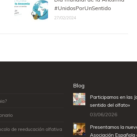
#UnidosPorUnSentido
27/02/2024
Blog
Participamos en las J
ia?
sentido del olfato»
03/06/2026
onario
Presentamos la nuev
colo de reeducación olfativa
Asociación Española 