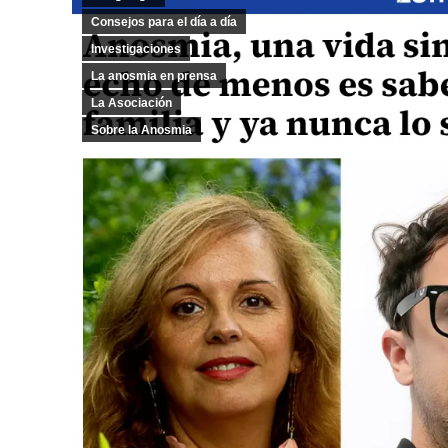
Consejos para el día a día
Investigaciones
La anosmia en prensa
La Asociación
Sobre la Anosmia