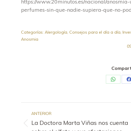
https://www.20minutos.es/nacional/anosmia-
perfumes-sin-que-nadie-supiera-que-no-pod
Categorías:
Alergología
,
Consejos para el día a día
,
Inve
Anosmia
09
Comparti
Share
S
on
o
WhatsA
F
Navegación
ANTERIOR
entre
La Doctora Marta Viñas nos cuenta
Publicación