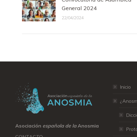
General 2024
22/04/2024
Inicio
¿Anosm
Dicci
Asociación
española de la
Anosmia
Proto
CONTACTO