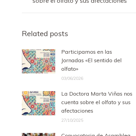
publicaciones
sobre el olfato y sus afectaciones
anterior:
Related posts
Participamos en las
Jornadas «El sentido del
olfato»
03/06/2026
La Doctora Marta Viñas nos
cuenta sobre el olfato y sus
afectaciones
27/10/2025
Convocatoria de Asamblea