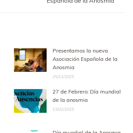
Española de la Anosmia
siguiente:
Presentamos la nueva
Asociación Española de la
Anosmia
25/11/2025
27 de Febrero: Día mundial
de la anosmia
13/02/2025
Día mundial de la Anosmia