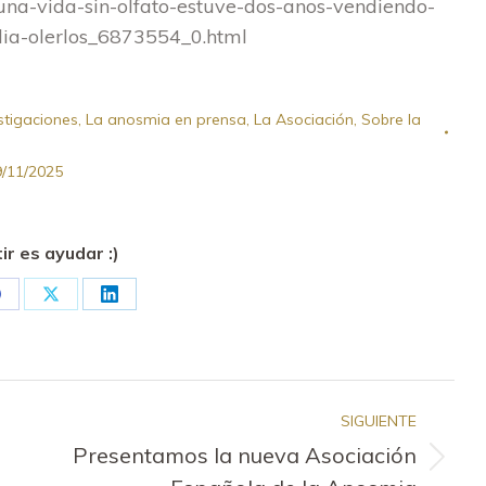
una-vida-sin-olfato-estuve-dos-anos-vendiendo-
ia-olerlos_6873554_0.html
stigaciones
,
La anosmia en prensa
,
La Asociación
,
Sobre la
/11/2025
r es ayudar :)
hare
Share
Share
n
on
on
pp
acebook
X
LinkedIn
SIGUIENTE
Presentamos la nueva Asociación
Publicación