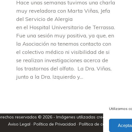
Hace unas semanas tuvimos una charla
muy reveladora con Marta Viñas, Jefa
del Servicio de Alergia
en el Hospital Universitario de Terrassa.
Fue una sesión muy positiva, ya que, en
la Asociación no tenemos contacto con
el colectivo médico ni visibilidad de si
se realizan investigaciones acerca de
los trastornos del olfato. La Dra. Viñas,
junto a la Dra. Izquierdo y…
Utilizamos co
erechos reservados © 2026 - Imágenes utilizadas creadas por
freep
Aviso Legal
·
Política de Privacidad
·
Política de cookies (UE)
Acepta