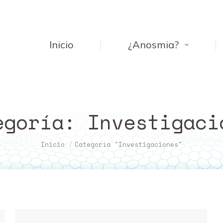
Inicio
¿Anosmia?
egoría:
Investigaci
Estás aquí:
Inicio
Categoría "Investigaciones"